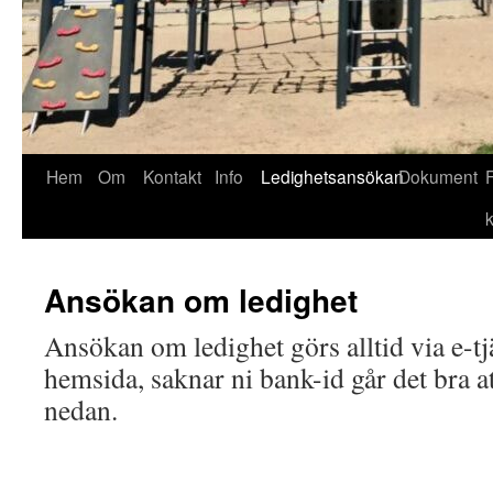
Hoppa
Hem
Om
Kontakt
Info
Ledighetsansökan
Dokument
till
innehåll
Ansökan om ledighet
Ansökan om ledighet görs alltid via e-
hemsida, saknar ni bank-id går det bra a
nedan.