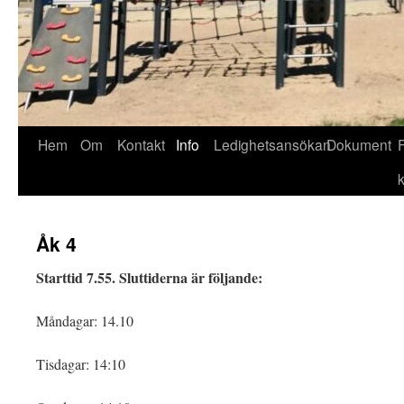
Hoppa
Hem
Om
Kontakt
Info
Ledighetsansökan
Dokument
till
innehåll
Åk 4
Starttid 7.55. Sluttiderna är följande:
Måndagar: 14.10
Tisdagar: 14:10