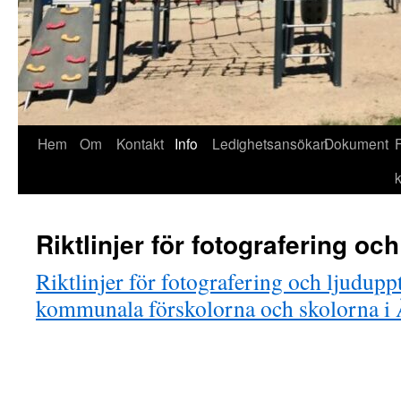
Hoppa
Hem
Om
Kontakt
Info
Ledighetsansökan
Dokument
till
innehåll
Riktlinjer för fotografering oc
Riktlinjer för fotografering och ljudupp
kommunala förskolorna och skolorna i