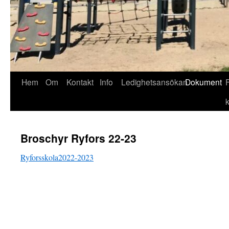
Hoppa
Hem
Om
Kontakt
Info
Ledighetsansökan
Dokument
till
innehåll
Broschyr Ryfors 22-23
Ryforsskola2022-2023